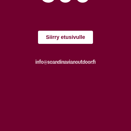
Siirry etusivulle
info@scandinavianoutdoor.fi