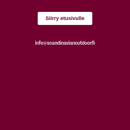
Siirry etusivulle
info@scandinavianoutdoor.fi