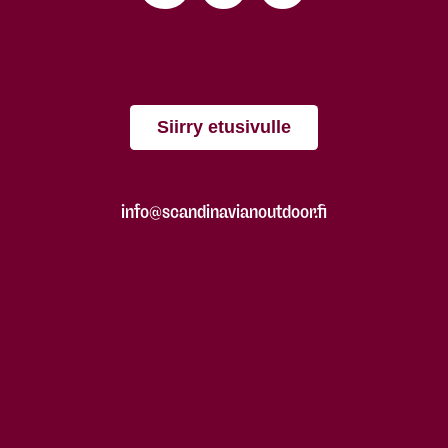
Siirry etusivulle
info@scandinavianoutdoor.fi