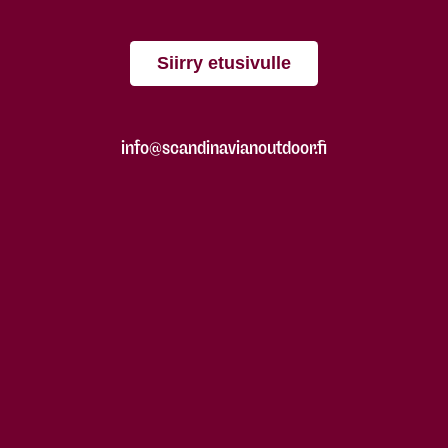
Siirry etusivulle
info@scandinavianoutdoor.fi