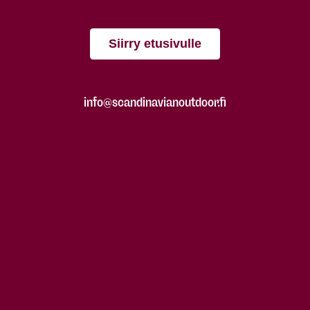
Siirry etusivulle
info@scandinavianoutdoor.fi