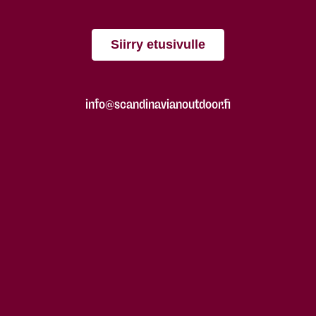
Siirry etusivulle
info@scandinavianoutdoor.fi