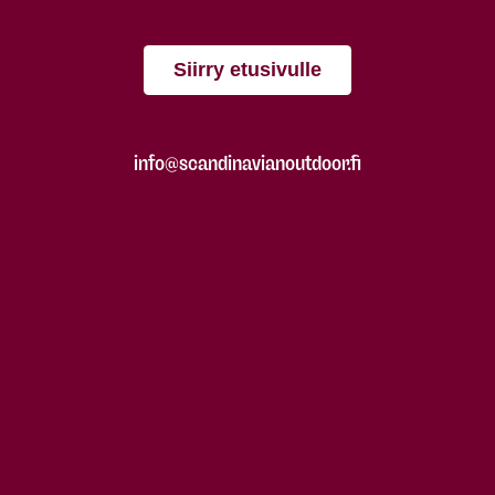
Siirry etusivulle
info@scandinavianoutdoor.fi