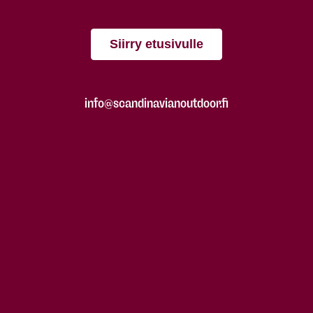
Siirry etusivulle
info@scandinavianoutdoor.fi