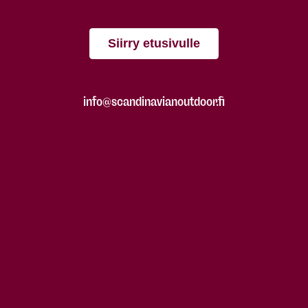
Siirry etusivulle
info@scandinavianoutdoor.fi