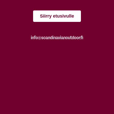
Siirry etusivulle
info@scandinavianoutdoor.fi