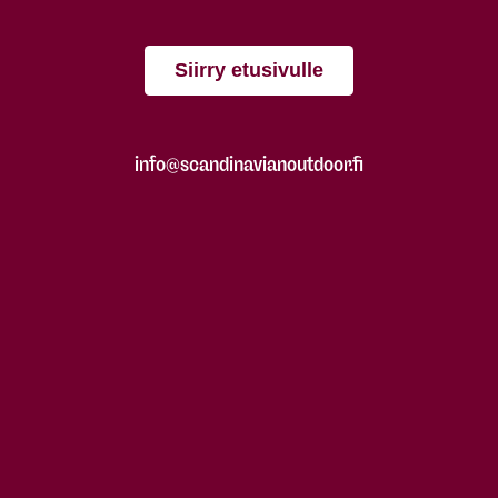
Siirry etusivulle
info@scandinavianoutdoor.fi