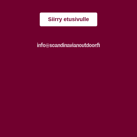
Siirry etusivulle
info@scandinavianoutdoor.fi