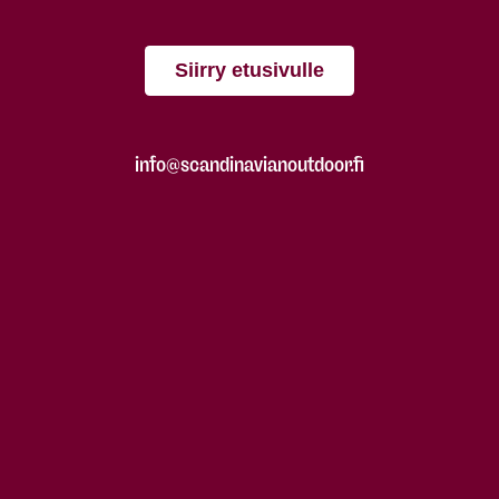
Siirry etusivulle
info@scandinavianoutdoor.fi