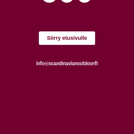
Siirry etusivulle
info@scandinavianoutdoor.fi