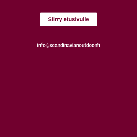
Siirry etusivulle
info@scandinavianoutdoor.fi