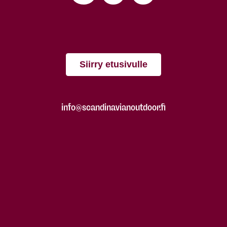
Siirry etusivulle
info@scandinavianoutdoor.fi