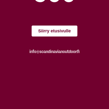
Siirry etusivulle
info@scandinavianoutdoor.fi