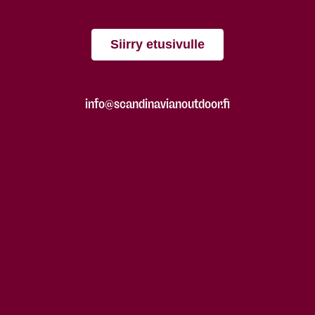
Siirry etusivulle
info@scandinavianoutdoor.fi