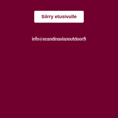
Siirry etusivulle
info@scandinavianoutdoor.fi