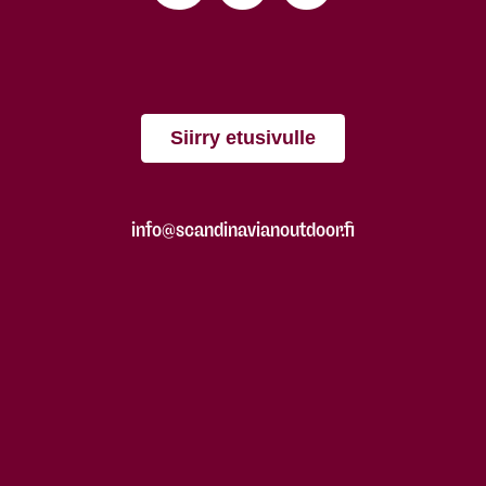
Siirry etusivulle
info@scandinavianoutdoor.fi