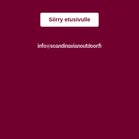
Siirry etusivulle
info@scandinavianoutdoor.fi