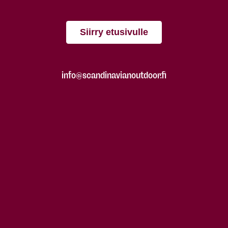
Siirry etusivulle
info@scandinavianoutdoor.fi