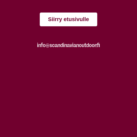
Siirry etusivulle
info@scandinavianoutdoor.fi