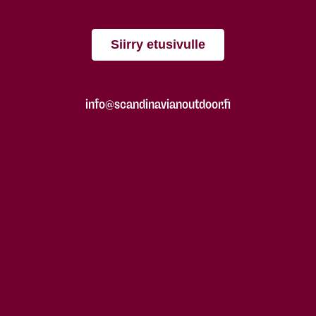
Siirry etusivulle
info@scandinavianoutdoor.fi