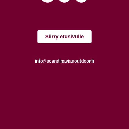
Siirry etusivulle
info@scandinavianoutdoor.fi