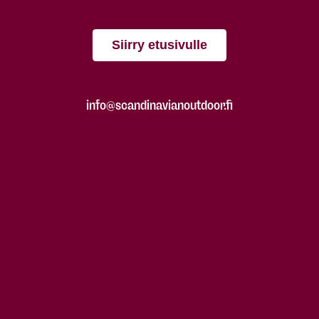
Siirry etusivulle
info@scandinavianoutdoor.fi