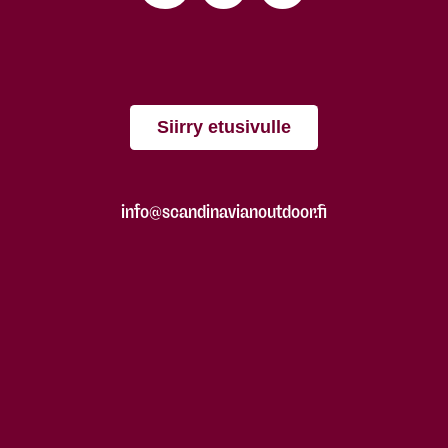
Siirry etusivulle
info@scandinavianoutdoor.fi