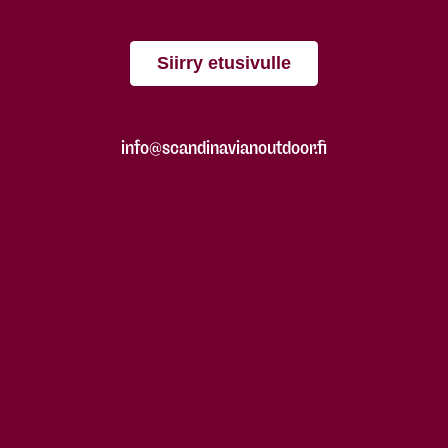
Siirry etusivulle
info@scandinavianoutdoor.fi