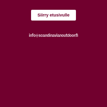
Siirry etusivulle
info@scandinavianoutdoor.fi