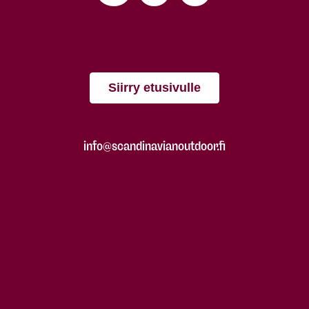
Siirry etusivulle
info@scandinavianoutdoor.fi