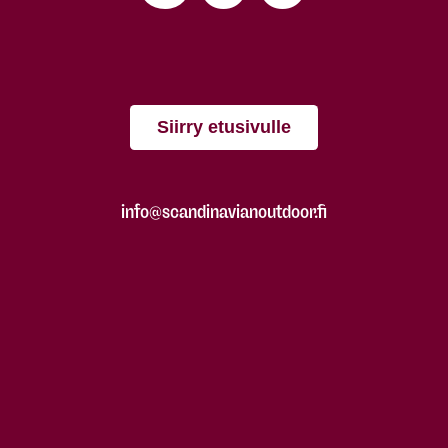
Siirry etusivulle
info@scandinavianoutdoor.fi