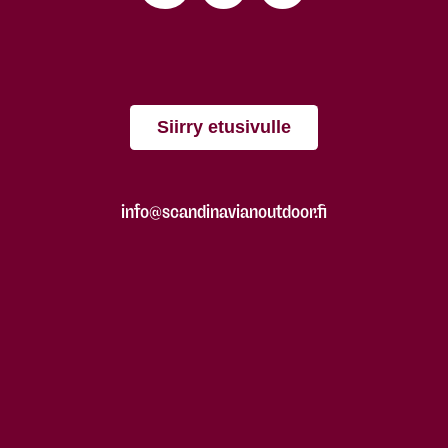
Siirry etusivulle
info@scandinavianoutdoor.fi