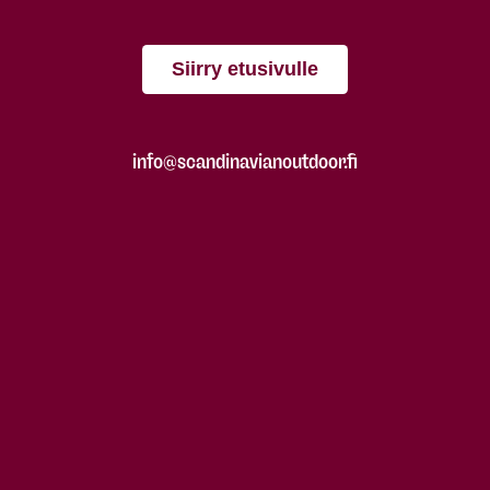
Siirry etusivulle
info@scandinavianoutdoor.fi