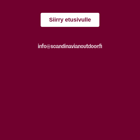
Siirry etusivulle
info@scandinavianoutdoor.fi