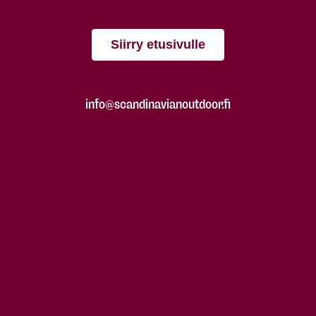
Siirry etusivulle
info@scandinavianoutdoor.fi