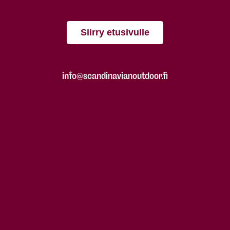
Siirry etusivulle
info@scandinavianoutdoor.fi