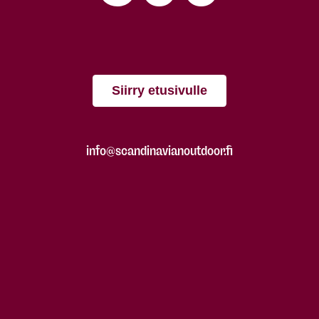
Siirry etusivulle
info@scandinavianoutdoor.fi