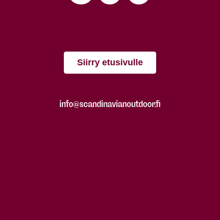
Siirry etusivulle
info@scandinavianoutdoor.fi