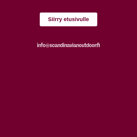
Siirry etusivulle
info@scandinavianoutdoor.fi