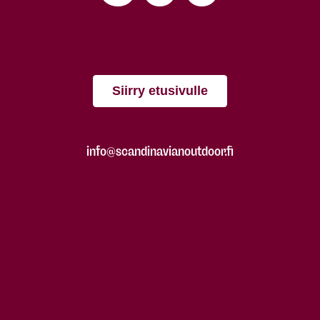
Siirry etusivulle
info@scandinavianoutdoor.fi