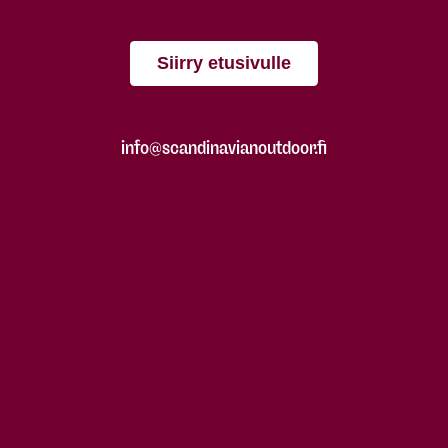
Siirry etusivulle
info@scandinavianoutdoor.fi