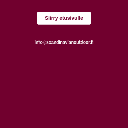
Siirry etusivulle
info@scandinavianoutdoor.fi