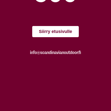
Siirry etusivulle
info@scandinavianoutdoor.fi