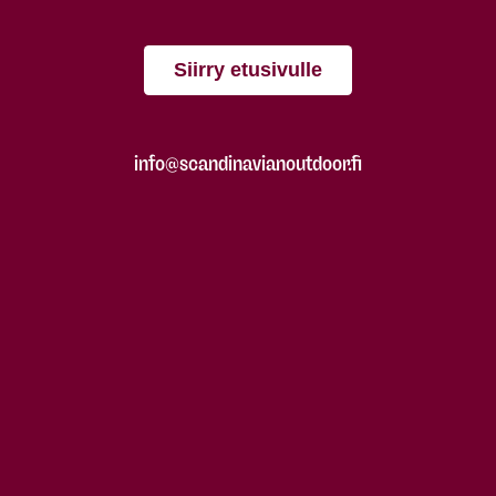
Siirry etusivulle
info@scandinavianoutdoor.fi