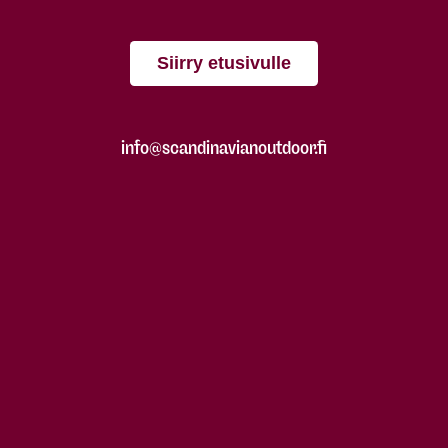
Siirry etusivulle
info@scandinavianoutdoor.fi