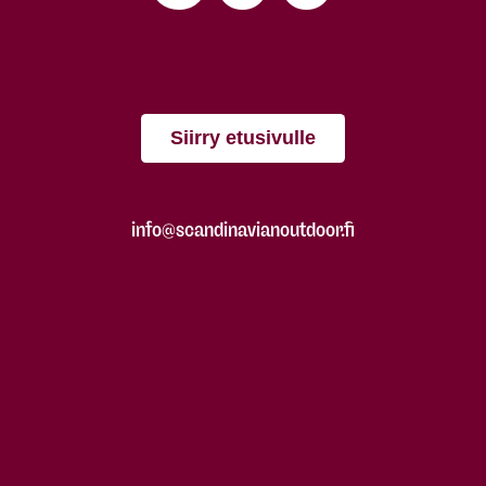
Siirry etusivulle
info@scandinavianoutdoor.fi