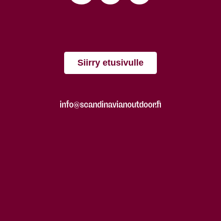
Siirry etusivulle
info@scandinavianoutdoor.fi