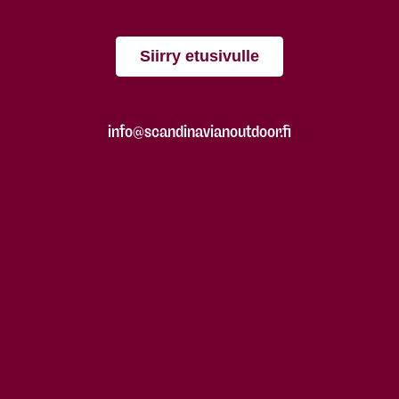
Siirry etusivulle
info@scandinavianoutdoor.fi