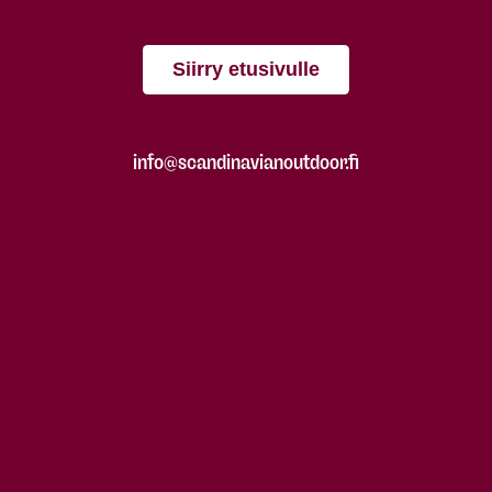
Siirry etusivulle
info@scandinavianoutdoor.fi