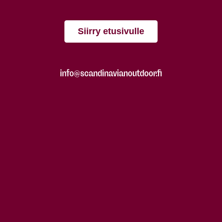
Siirry etusivulle
info@scandinavianoutdoor.fi